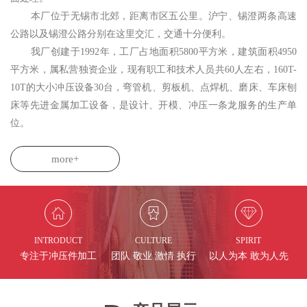
本厂位于无锡市北郊，距离市区五公里。沪宁、锡澄两条高速
公路以及锡澄公路分别在这里交汇，交通十分便利。
我厂创建于1992年，工厂占地面积5800平方米，建筑面积4950
平方米，属私营独资企业，现有职工和技术人员共60人左右，160T-
10T的大小冲压设备30台，弯管机、剪板机、点焊机、磨床、车床刨
床等先进金属加工设备，是设计、开模、冲压一条龙服务的生产单
位。
more+
INTRODUCT
CULTURE
SPIRIT
专注于冲压件加工
团队 敬业 激情 执行
以人为本 敢为人先