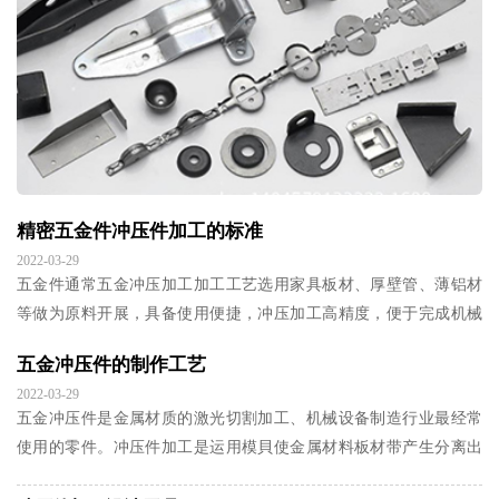
精密五金件冲压件加工的标准
2022-03-29
五金件通常五金冲压加工加工工艺选用家具板材、厚壁管、薄铝材
等做为原料开展，具备使用便捷，冲压加工高精度，便于完成机械
自动化与自动化技术等优点。下边简单详细介绍下细致五金件冲压
五金冲压件的制作工艺
件加工的标准：
2022-03-29
五金冲压件是金属材质的激光切割加工、机械设备制造行业最经常
使用的零件。冲压件加工是运用模貝使金属材料板材带产生分离出
来或成型的生产方式。其使用范畴十分宽阔。五金冲压件加工的原