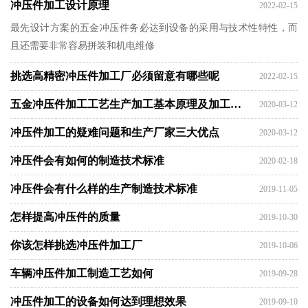
料主要是热扎或热轧(以冷轧为主导)的金属材料板材带原材料，例如
冲压件加工设计原理
2022-02-15
铝合金板、合金圆钢、弹簧钢板、热镀锌板、镀锡板、不锈钢板
最先设计方案的五金冲压件务必达到设备的采用与技术性特性，而
材、铜及合金铜板、铝及铝板等
且还需要非常容易拼装和机电维修
挑选高精密冲压件加工厂必须留意有哪些呢
2022-02-15
五金冲压件加工工艺生产加工基本原理及加工工艺特点
2020-03-12
冲压件加工的疑难问题和生产厂家三大优点
2020-03-12
冲压件会有如何的制造技术标准
2020-02-18
冲压件会有什么样的生产制造技术标准
2019-11-05
怎样提高冲压件的质量
2019-10-30
你该怎样挑选冲压件加工厂
2019-10-06
车辆冲压件加工制造工艺如何
2019-09-28
冲压件加工的设备如何达到理想效果
2019-09-10