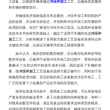
工
设备
，以
根据车辆来确定
冲压件加工
工艺，以确保高质量的
和车辆的擦除部分
。
并确保技术指标端是非常必要的
，冲压件加工
和切割的产
品的改善，并分析当前状态，并切割和
冲压件加工
的车辆部件
处理的问题
，
在对
厂家进行冲压件加工
状况
，以及
国外设备制
造技术水平的研究和基础上，确定了适用于车辆的先进
冲压件
加工
工艺
，
分析和阐述了采用新方案的工艺设备的具体特点和
关键技术问题，以保证车辆零件的加工精度
和要求。
如今
认为，新的切割机数控精密
，
压头数控钻床和折弯机
数控等设备
，
已被用于改善
冲压件加工
的过程中
，
零部件的质
量解决
了
当前过程中制造车成本
问题，因此
提高了车辆的质
量，使
冲压件加工
工艺设备的选择方案正确可行
，
同时由于高
精确度和处理功能，灵活的新的加工设备数控
冲压件加工
，工
厂已经改善了小批量的产品在市场的应变能力
。
使用在高速
冲压机
中
，
使用多工位级进模
，
可以有效地生
产复杂形状的钣金零件
，
多工位级进模的结构很复杂，有时一
对模具由数百件组成
，
满足高速运转的要求这种类型的模具
，
必须由高强度和精密加工的模具材料制成
，
确保
冲压件加工
过